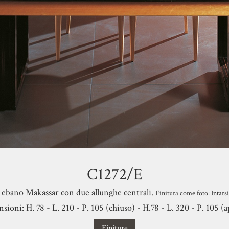
C1272/E
d ebano Makassar con due allunghe centrali.
Finitura come foto: Intars
ioni: H. 78 - L. 210 - P. 105 (chiuso) - H.78 - L. 320 - P. 105 (
Finiture