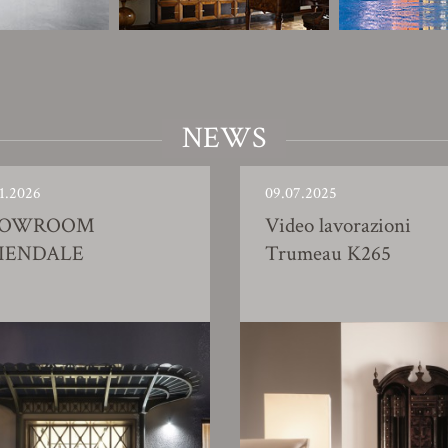
NEWS
1.2026
09.07.2025
HOWROOM
Video lavorazioni
IENDALE
Trumeau K265