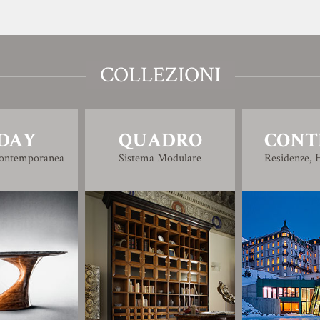
COLLEZIONI
DAY
QUADRO
CONT
Contemporanea
Sistema Modulare
Residenze, H