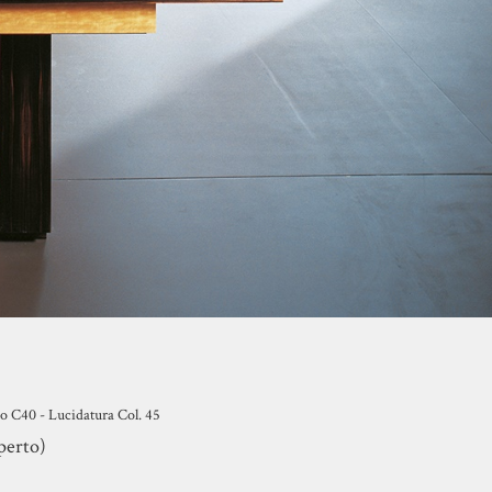
io C40 - Lucidatura Col. 45
aperto)