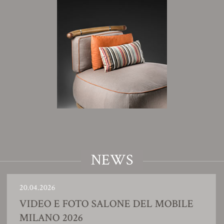
NEWS
04.2026
23.
IDEO E FOTO SALONE DEL MOBILE
S
ILANO 2026