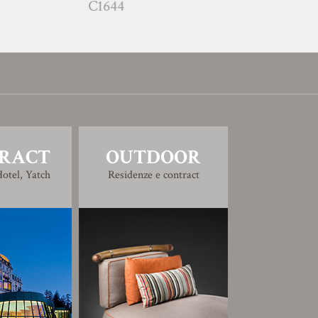
C1644
C1668
RACT
OUTDOOR
otel, Yatch
Residenze e contract