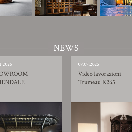
NEWS
1.2026
09.07.2025
HOWROOM
Video lavorazioni
IENDALE
Trumeau K265