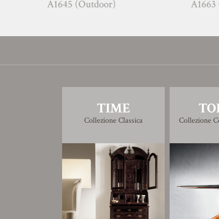
A1645 (Outdoor)
A1663 (Outdoor)
TIME
TO
Collezione Classica
Collezione 