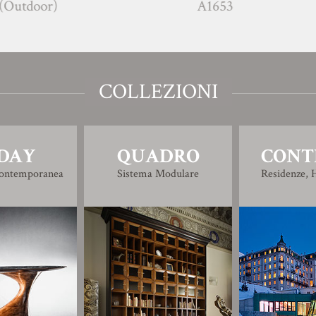
A1653
COLLEZIONI
DAY
QUADRO
CONT
Contemporanea
Sistema Modulare
Residenze, H