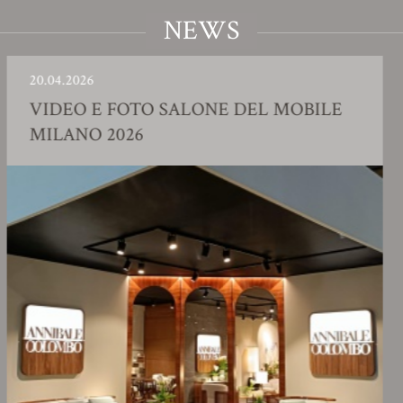
NEWS
.04.2026
23
IDEO E FOTO SALONE DEL MOBILE
S
ILANO 2026