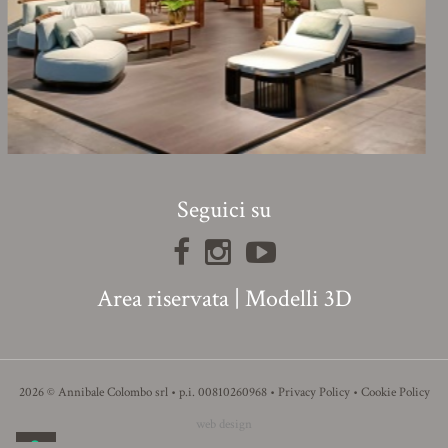
Seguici su
Area riservata
|
Modelli 3D
2026 © Annibale Colombo srl • p.i. 00810260968 •
Privacy Policy
•
Cookie Policy
web design