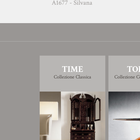
A1677 - Silvana
A1678 - S
TIME
TO
Collezione Classica
Collezione 