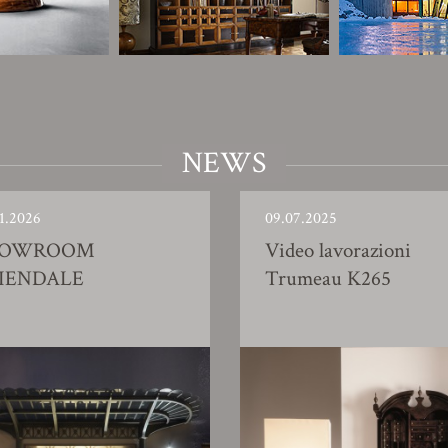
NEWS
1.2026
09.07.2025
HOWROOM
Video lavorazioni
IENDALE
Trumeau K265