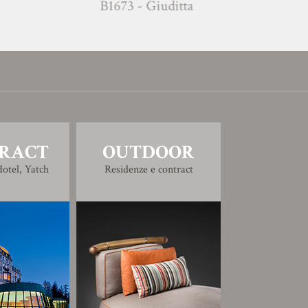
B1673 - Giuditta
E1685 -Sof
RACT
OUTDOOR
otel, Yatch
Residenze e contract