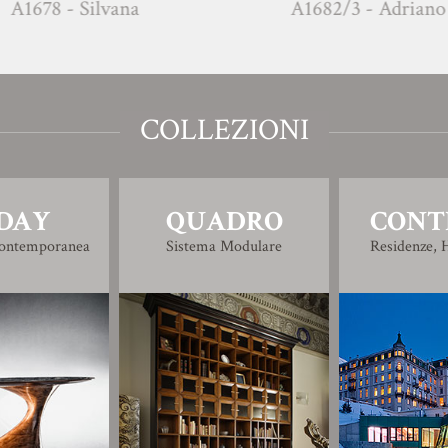
ilvana
A1682/3 - Adriano
COLLEZIONI
DAY
QUADRO
CONT
Contemporanea
Sistema Modulare
Residenze, H