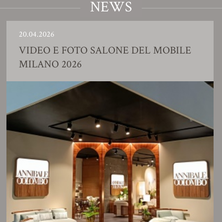
NEWS
.04.2026
23
IDEO E FOTO SALONE DEL MOBILE
S
ILANO 2026