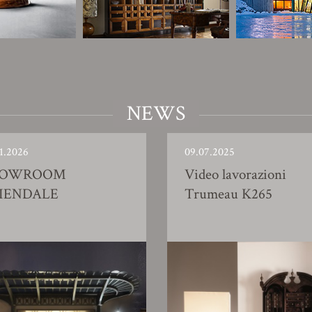
NEWS
1.2026
09.07.2025
HOWROOM
Video lavorazioni
IENDALE
Trumeau K265