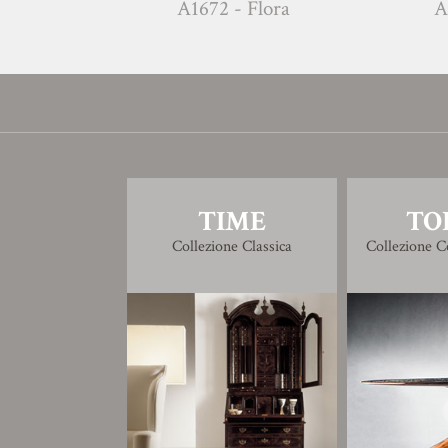
A1672 - Flora
A
TIME
TO
Collezione Classica
Collezione 