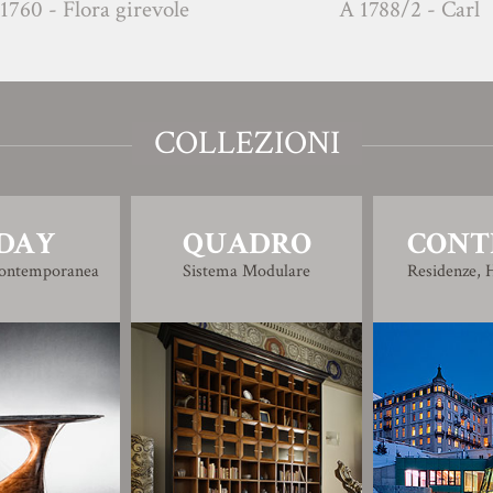
1760 - Flora girevole
A 1788/2 - Carl
COLLEZIONI
DAY
QUADRO
CONT
Contemporanea
Sistema Modulare
Residenze, H