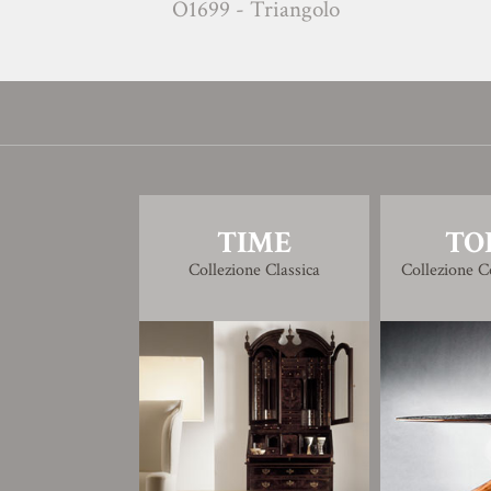
O1699 - Triangolo
O1670
TIME
TO
Collezione Classica
Collezione 