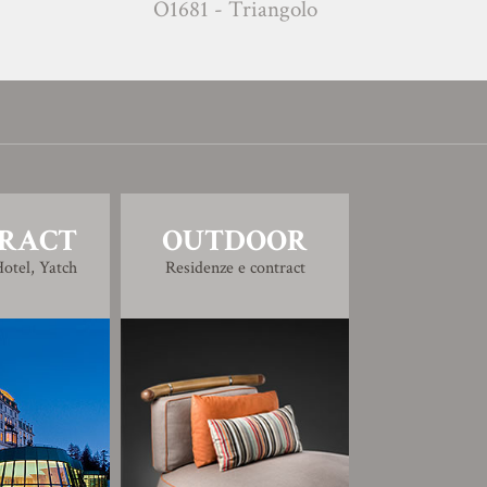
O1681 - Triangolo
M1701 -
RACT
OUTDOOR
otel, Yatch
Residenze e contract