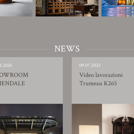
NEWS
1.2026
09.07.2025
HOWROOM
Video lavorazioni
IENDALE
Trumeau K265