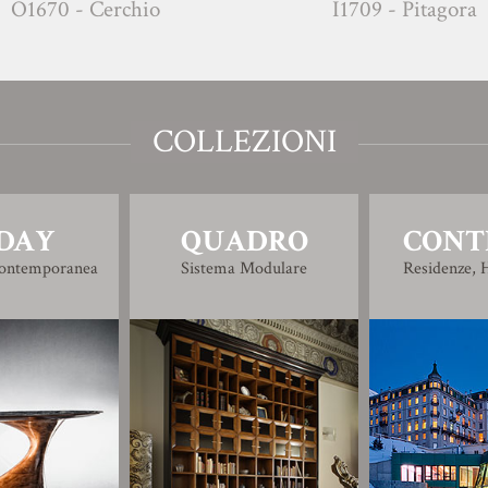
 - Cerchio
I1709 - Pitagora
COLLEZIONI
DAY
QUADRO
CONT
Contemporanea
Sistema Modulare
Residenze, H