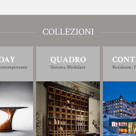
COLLEZIONI
DAY
QUADRO
CONT
Contemporanea
Sistema Modulare
Residenze, H