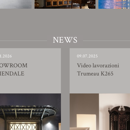
NEWS
1.2026
09.07.2025
HOWROOM
Video lavorazioni
IENDALE
Trumeau K265