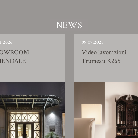
NEWS
1.2026
09.07.2025
HOWROOM
Video lavorazioni
IENDALE
Trumeau K265