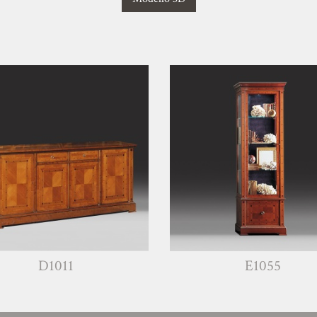
D1011
E1055