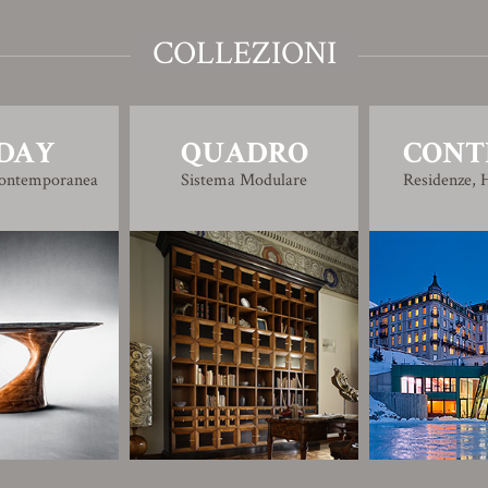
COLLEZIONI
DAY
QUADRO
CONT
Contemporanea
Sistema Modulare
Residenze, H