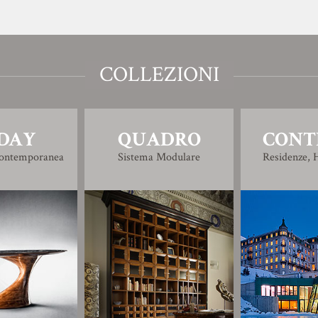
COLLEZIONI
DAY
QUADRO
CONT
Contemporanea
Sistema Modulare
Residenze, H