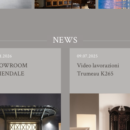
NEWS
1.2026
09.07.2025
HOWROOM
Video lavorazioni
IENDALE
Trumeau K265