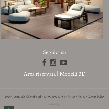
Seguici su
Area riservata
|
Modelli 3D
2026 © Annibale Colombo srl • p.i. 00810260968 •
Privacy Policy
•
Cookie Policy
web design