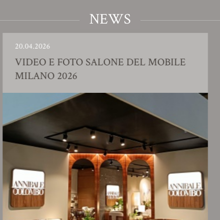
NEWS
04.2026
23.0
DEO E FOTO SALONE DEL MOBILE
SH
LANO 2026