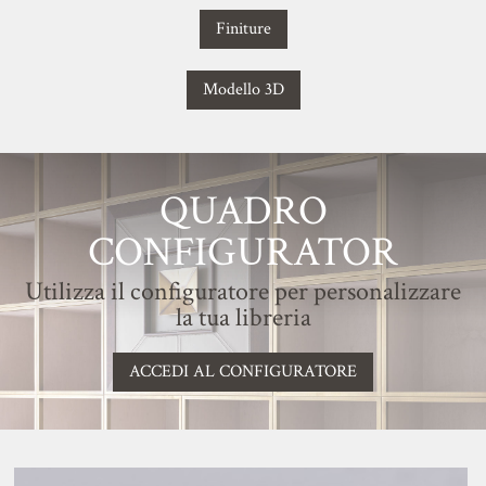
Finiture
Modello 3D
QUADRO
CONFIGURATOR
Utilizza il configuratore per personalizzare
la tua libreria
ACCEDI AL CONFIGURATORE