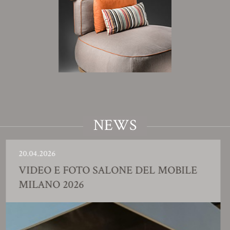
NEWS
04.2026
23.0
DEO E FOTO SALONE DEL MOBILE
SH
LANO 2026