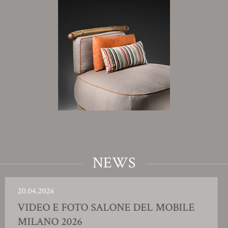
NEWS
2026
23.01.2
O E FOTO SALONE DEL MOBILE
SHO
NO 2026