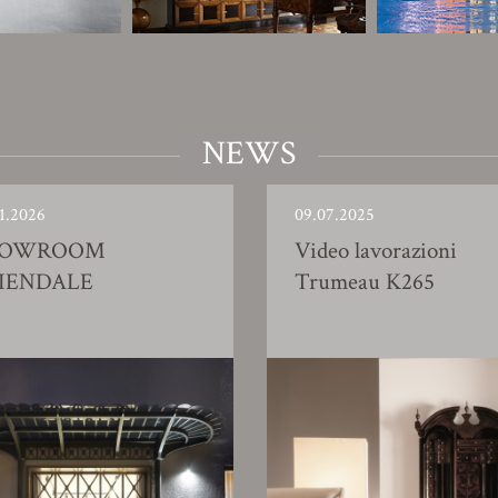
NEWS
1.2026
09.07.2025
HOWROOM
Video lavorazioni
IENDALE
Trumeau K265