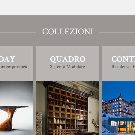
COLLEZIONI
DAY
QUADRO
CONT
Contemporanea
Sistema Modulare
Residenze, H