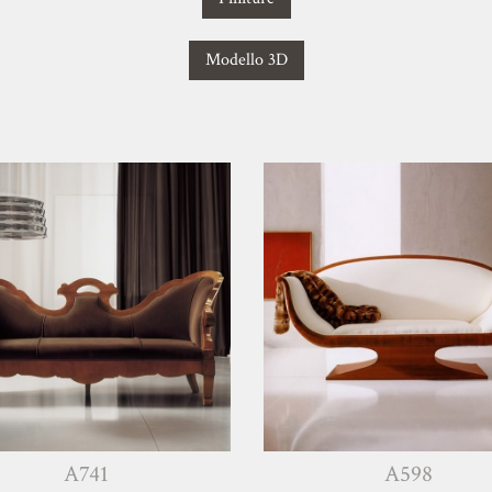
Modello 3D
A741
A598