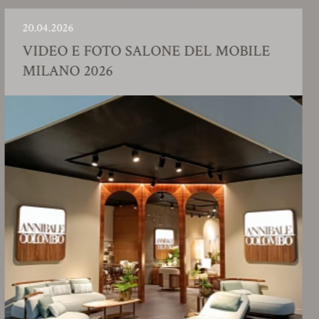
04.2026
23.
IDEO E FOTO SALONE DEL MOBILE
S
ILANO 2026