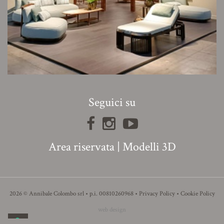
Seguici su
Area riservata
|
Modelli 3D
2026 © Annibale Colombo srl • p.i. 00810260968 •
Privacy Policy
•
Cookie Policy
web design