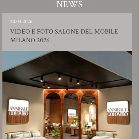
NEWS
04.2026
23.0
DEO E FOTO SALONE DEL MOBILE
SH
LANO 2026