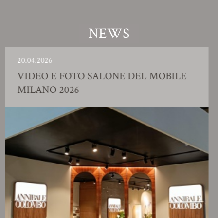
NEWS
04.2026
23.
IDEO E FOTO SALONE DEL MOBILE
S
ILANO 2026