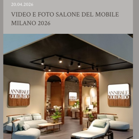
04.2026
23.
IDEO E FOTO SALONE DEL MOBILE
S
ILANO 2026