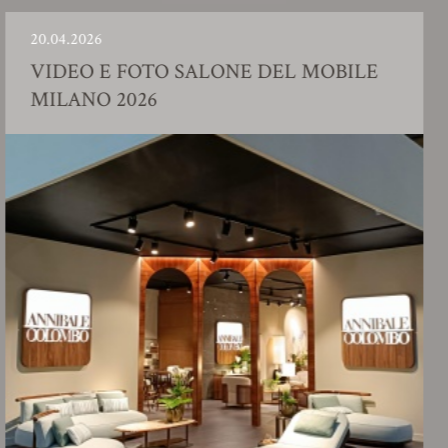
4.2026
23.0
DEO E FOTO SALONE DEL MOBILE
SH
LANO 2026