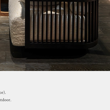
or).
utdoor.