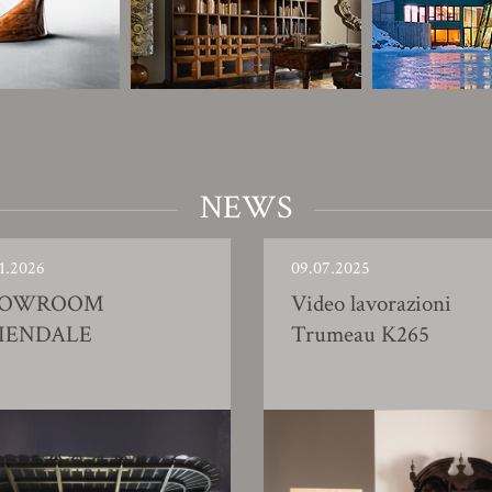
NEWS
1.2026
09.07.2025
HOWROOM
Video lavorazioni
IENDALE
Trumeau K265