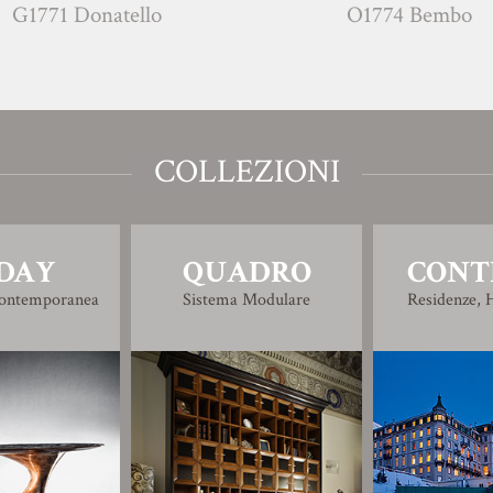
atello
O1774 Bembo
COLLEZIONI
DAY
QUADRO
CONT
Contemporanea
Sistema Modulare
Residenze, H