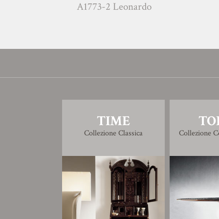
A1773-2 Leonardo
G1771 Don
TIME
TO
Collezione Classica
Collezione 