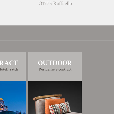
O1775 Raffaello
D1772 Rosa
RACT
OUTDOOR
otel, Yatch
Residenze e contract