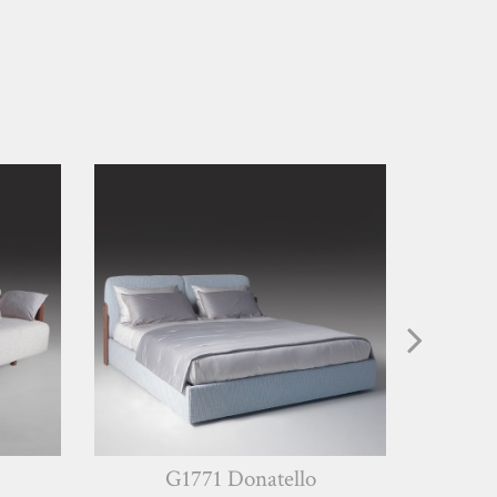
G1771 Donatello
O1775 Raf