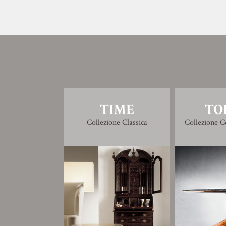
pi
TIME
TO
Collezione Classica
Collezione 