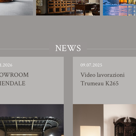
NEWS
1.2026
09.07.2025
HOWROOM
Video lavorazioni
IENDALE
Trumeau K265