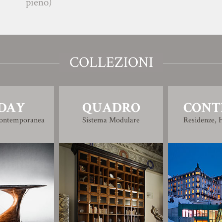
eno)
COLLEZIONI
DAY
QUADRO
CONT
Contemporanea
Sistema Modulare
Residenze, H