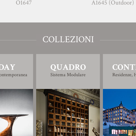
O1647
A1645 (Outdoor)
COLLEZIONI
DAY
QUADRO
CONT
Contemporanea
Sistema Modulare
Residenze, H