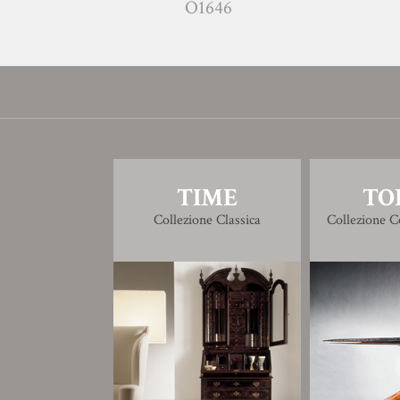
O1646
TIME
TO
Collezione Classica
Collezione 