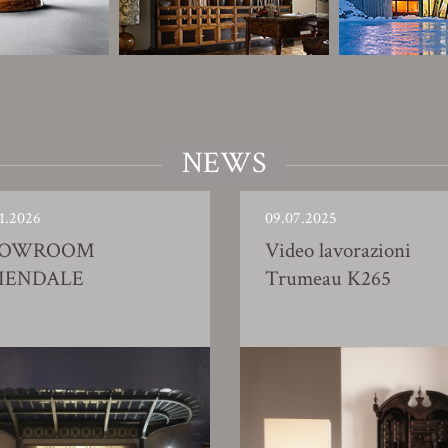
NEWS
1.2026
09.07.2025
HOWROOM
Video lavorazioni
IENDALE
Trumeau K265