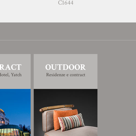
C1644
RACT
OUTDOOR
otel, Yatch
Residenze e contract