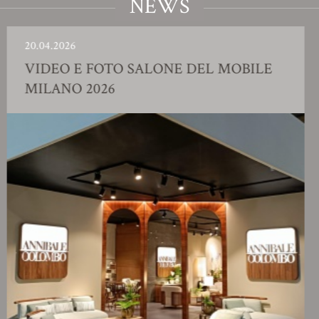
NEWS
04.2026
23.
IDEO E FOTO SALONE DEL MOBILE
S
ILANO 2026