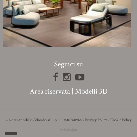
Seguici su
Area riservata
|
Modelli 3D
2026 © Annibale Colombo srl • p.i. 00810260968 •
Privacy Policy
•
Cookie Policy
web design