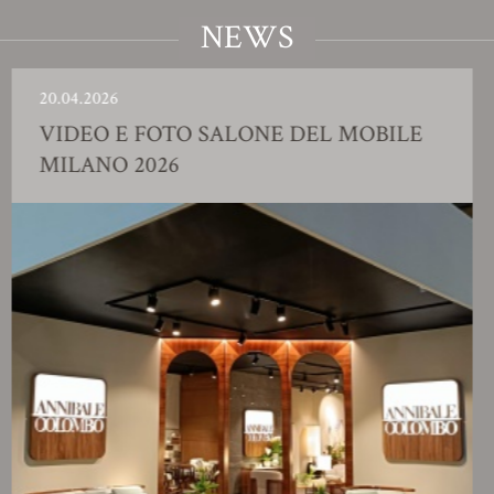
NEWS
04.2026
23.
IDEO E FOTO SALONE DEL MOBILE
S
ILANO 2026