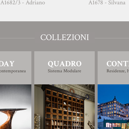
2/3 - Adriano
A1678 - Silvana
COLLEZIONI
DAY
QUADRO
CONT
Contemporanea
Sistema Modulare
Residenze, H