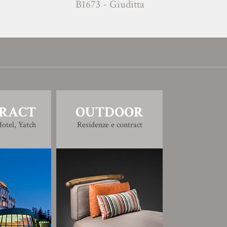
B1673 - Giuditta
B1684 
RACT
OUTDOOR
otel, Yatch
Residenze e contract