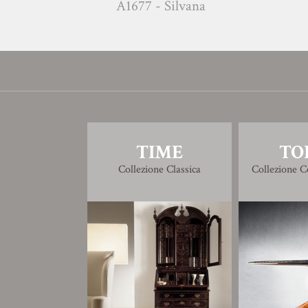
A1677 - Silvana
A168
TIME
TO
Collezione Classica
Collezione 