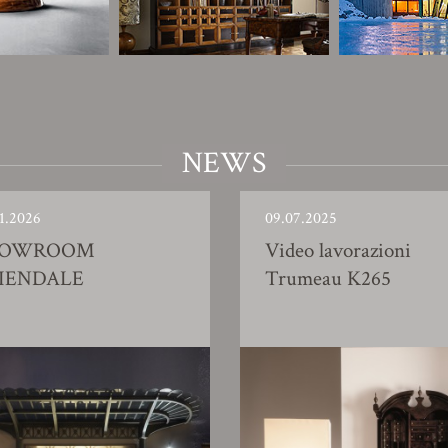
NEWS
1.2026
09.07.2025
HOWROOM
Video lavorazioni
IENDALE
Trumeau K265