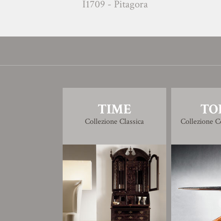
I1709 - Pitagora
O170
TIME
TO
Collezione Classica
Collezione 