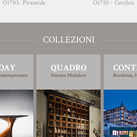
3- Piramide
O1710 - Cerchio
COLLEZIONI
DAY
QUADRO
CONT
Contemporanea
Sistema Modulare
Residenze, H