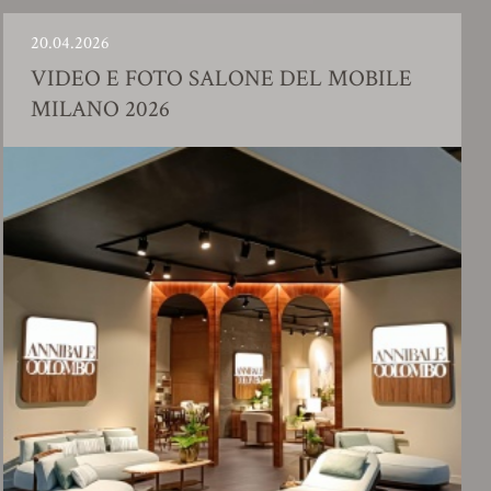
.2026
23.01
EO E FOTO SALONE DEL MOBILE
SH
ANO 2026