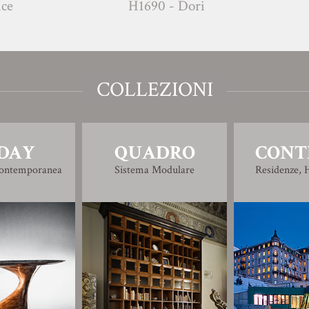
 - Euridice
H1690 - Dori
COLLEZIONI
DAY
QUADRO
CONT
Contemporanea
Sistema Modulare
Residenze, H