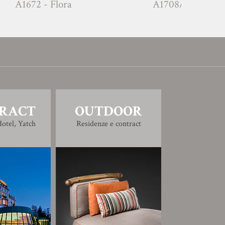
A1672 - Flora
A1708/3
RACT
OUTDOOR
otel, Yatch
Residenze e contract