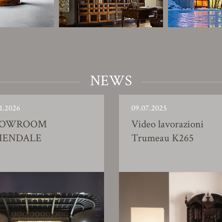
NEWS
1.2026
09.07.2025
HOWROOM
Video lavorazioni
IENDALE
Trumeau K265