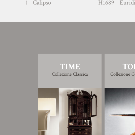
G1688 - Calipso
H1689
TIME
TO
Collezione Classica
Collezione 