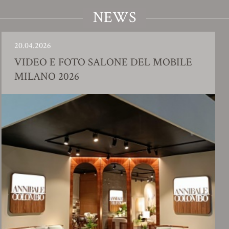
NEWS
.2026
23.01
EO E FOTO SALONE DEL MOBILE
SHO
ANO 2026