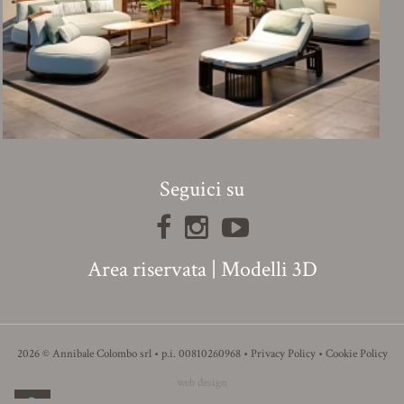
Seguici su
Area riservata
|
Modelli 3D
2026 © Annibale Colombo srl • p.i. 00810260968 •
Privacy Policy
•
Cookie Policy
web design