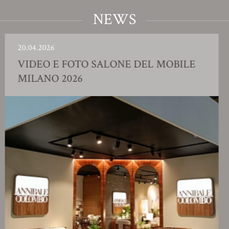
NEWS
04.2026
23.
DEO E FOTO SALONE DEL MOBILE
S
LANO 2026