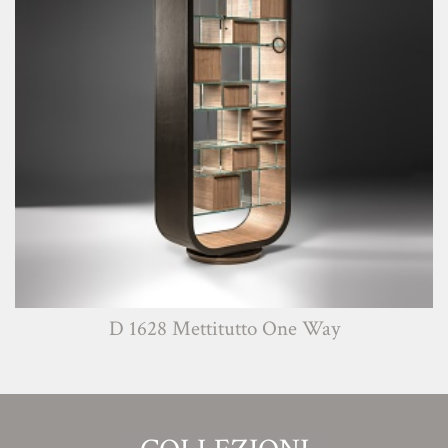
D 1628 Mettitutto One Way