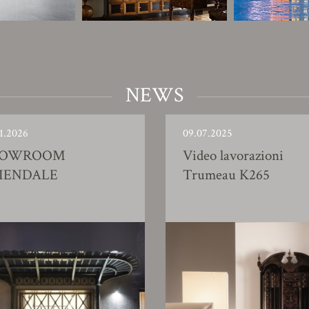
NEWS
1.2026
09.07.2025
HOWROOM
Video lavorazioni
IENDALE
Trumeau K265