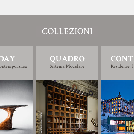
COLLEZIONI
DAY
QUADRO
CONT
Contemporanea
Sistema Modulare
Residenze, H