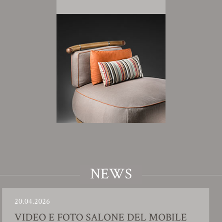
NEWS
4.2026
23.0
DEO E FOTO SALONE DEL MOBILE
SH