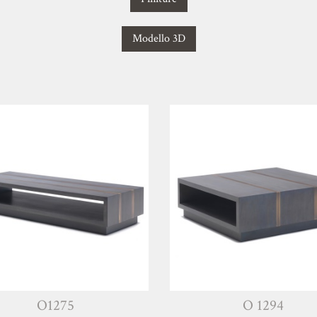
Modello 3D
O1275
O 1294