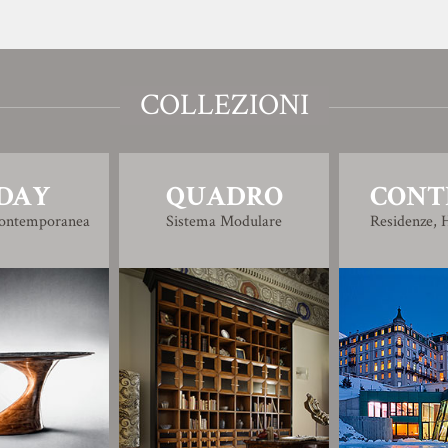
COLLEZIONI
DAY
QUADRO
CONT
Contemporanea
Sistema Modulare
Residenze, H