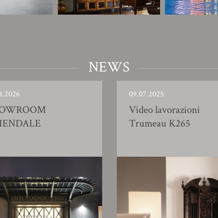
NEWS
1.2026
09.07.2025
HOWROOM
Video lavorazioni
IENDALE
Trumeau K265