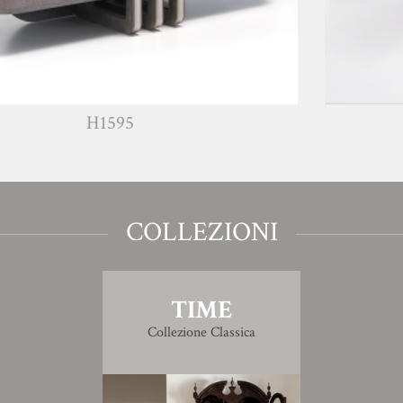
1595
G
COLLEZIONI
TIME
Collezione Classica