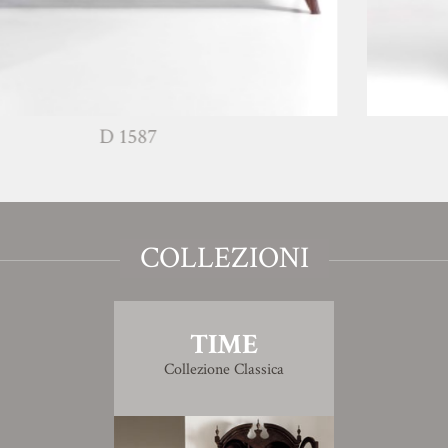
D 1587
COLLEZIONI
TIME
Collezione Classica