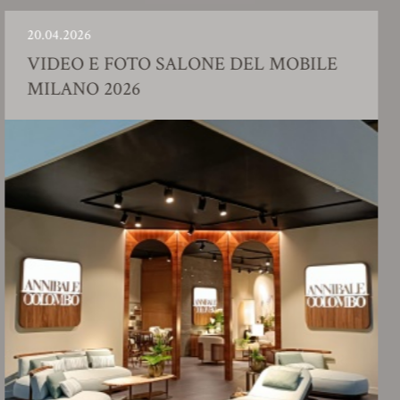
4.2026
23.0
DEO E FOTO SALONE DEL MOBILE
SH
LANO 2026