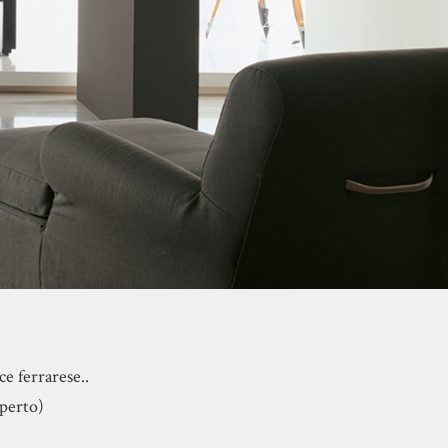
ce ferrarese..
aperto)