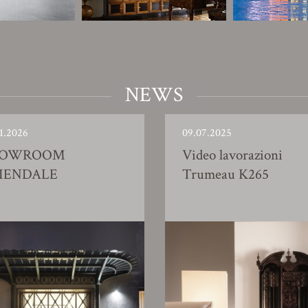
NEWS
1.2026
09.07.2025
HOWROOM
Video lavorazioni
IENDALE
Trumeau K265