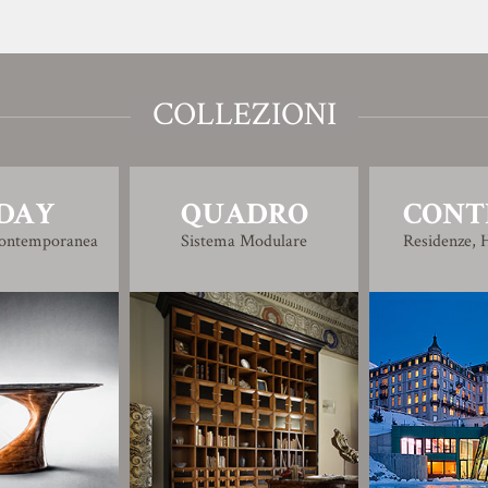
COLLEZIONI
DAY
QUADRO
CONT
Contemporanea
Sistema Modulare
Residenze, H