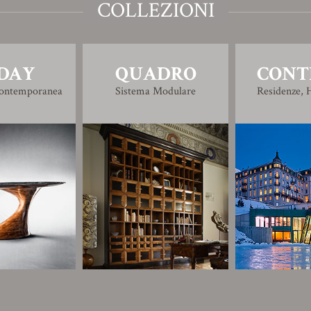
COLLEZIONI
DAY
QUADRO
CONT
Contemporanea
Sistema Modulare
Residenze, H