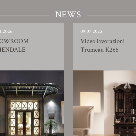
NEWS
1.2026
09.07.2025
HOWROOM
Video lavorazioni
IENDALE
Trumeau K265