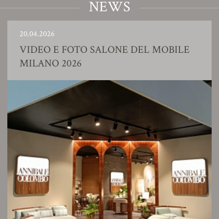
NEWS
.04.2026
23
IDEO E FOTO SALONE DEL MOBILE
S
ILANO 2026