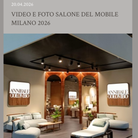
04.2026
23.
IDEO E FOTO SALONE DEL MOBILE
S
ILANO 2026