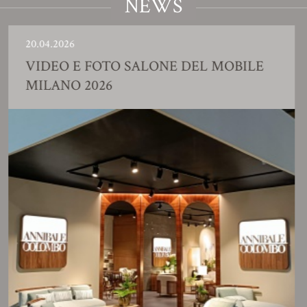
NEWS
.04.2026
23
IDEO E FOTO SALONE DEL MOBILE
S
ILANO 2026