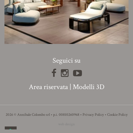
Seguici su
Area riservata
|
Modelli 3D
2026 © Annibale Colombo srl • p.i. 00810260968 •
Privacy Policy
•
Cookie Policy
web design