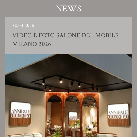
NEWS
.04.2026
23
IDEO E FOTO SALONE DEL MOBILE
S
ILANO 2026