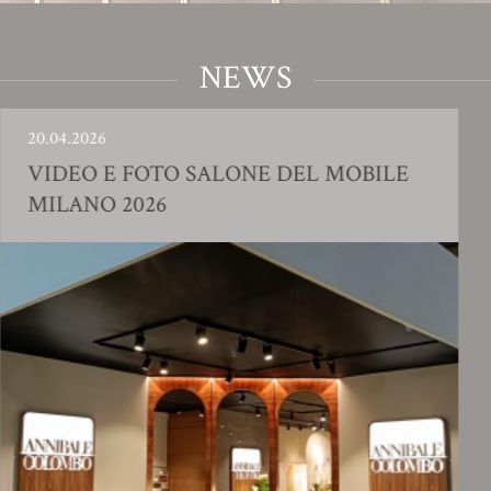
NEWS
6
23.01.202
 E FOTO SALONE DEL MOBILE
SHOW
O 2026