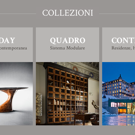
COLLEZIONI
DAY
QUADRO
CONT
Contemporanea
Sistema Modulare
Residenze, H