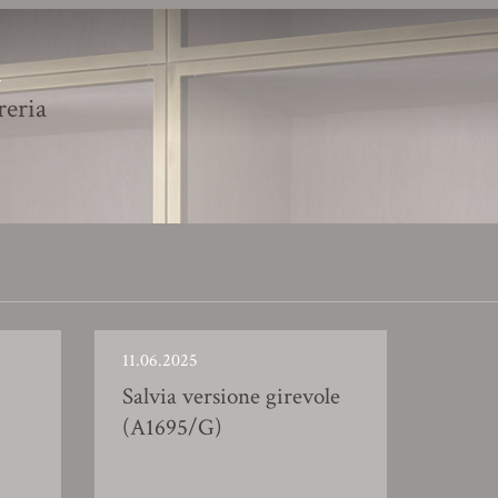
R
reria
11.06.2025
Salvia versione girevole
(A1695/G)