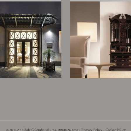
2026 © Annibale Colombo srl • p.i. 00810260968 •
Privacy Policy
•
Cookie Policy