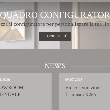
QUADRO CONFIGURATO
izza il configuratore per personalizzare la tua lib
SCOPRI DI PIÙ
NEWS
1.2026
09.07.2025
HOWROOM
Video lavorazioni
IENDALE
Trumeau K265