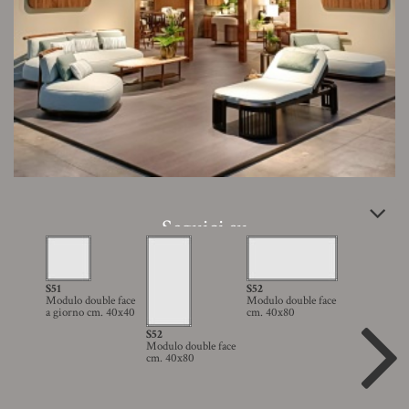
Seguici su
S51
S52
Modulo double face
Modulo double face
Area riservata
|
Modelli 3D
a giorno cm. 40x40
cm. 40x80
S52
Modulo double face
cm. 40x80
2026 © Annibale Colombo srl • p.i. 00810260968 •
Privacy Policy
•
Cookie Policy