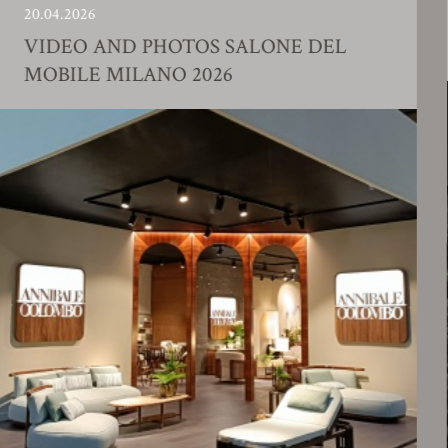
6
23.01.202
 AND PHOTOS SALONE DEL
FACT
E MILANO 2026