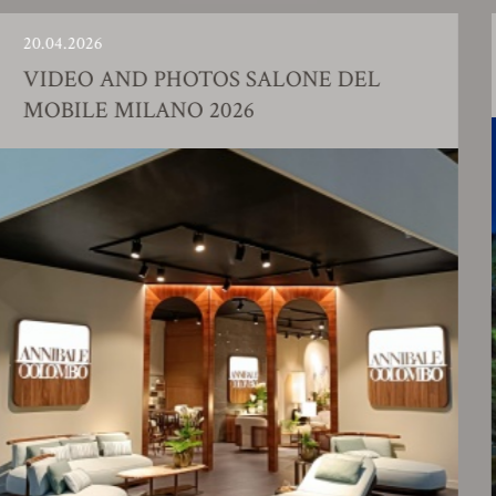
026
23.01.20
O AND PHOTOS SALONE DEL
FACT
LE MILANO 2026